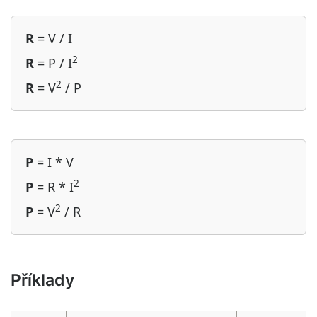
R
= V / I
2
R
= P / I
2
R
= V
/ P
P
= I * V
2
P
= R * I
2
P
= V
/ R
Příklady