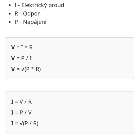
I - Elektrický proud
R - Odpor
P - Napájení
V
= I * R
V
= P / I
V
= √(P * R)
I
= V / R
I
= P / V
I
= √(P / R)