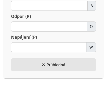
A
Odpor (R)
Ω
Napájení (P)
W
Průhledná