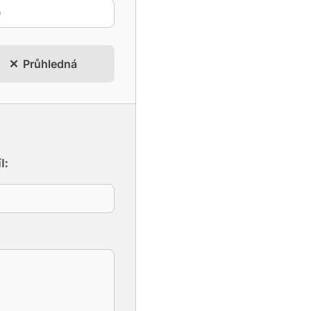
Průhledná
l: