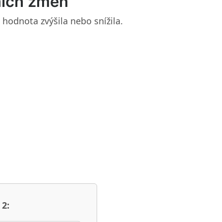
ních změn
 hodnota zvýšila nebo snížila.
 2: