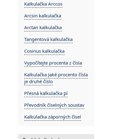
Kalkulačka Arccos
Arcsin kalkulačka
Arctan kalkulačka
Tangentová kalkulačka
Cosinus kalkulačka
Vypočítejte procenta z čísla
Kalkulačka Jaké procento čísla
je druhé číslo
Přesná kalkulačka pí
Převodník číselných soustav
Kalkulačka záporných čísel