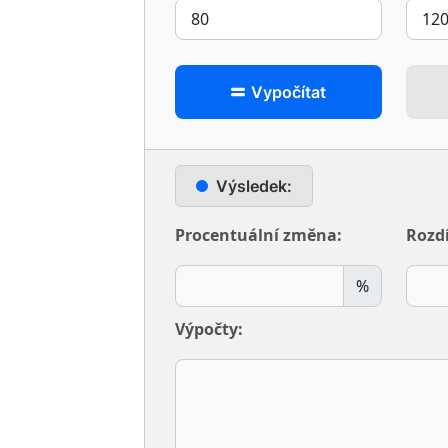
Vypočítat
Výsledek:
Procentuální změna:
Rozdí
%
Výpočty: