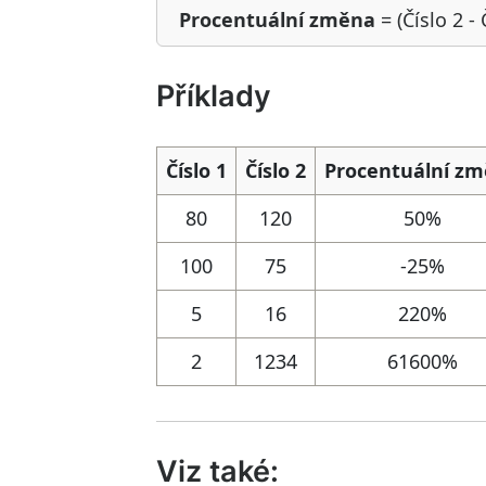
Procentuální změna
= (Číslo 2 - 
Příklady
Číslo 1
Číslo 2
Procentuální z
80
120
50%
100
75
-25%
5
16
220%
2
1234
61600%
Viz také: