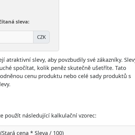
ítaná sleva:
CZK
 atraktivní slevy, aby povzbudily své zákazníky. Slev
uché spočítat, kolik peněz skutečně ušetříte. Tato
hodněnou cenu produktu nebo celé sady produktů s
evy.
e použít následující kalkulační vzorec:
(Stará cena * Sleva / 100)