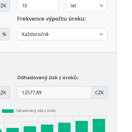
CZK
Frekvence výpočtu úroku:
%
Odhadovaný zisk z úroků:
CZK
CZK