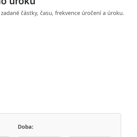
ho úroku
 zadané částky, času, frekvence úročení a úroku.
Doba: