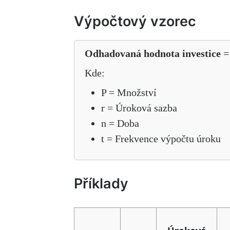
Výpočtový vzorec
Odhadovaná hodnota investice
= 
Kde:
P = Množství
r = Úroková sazba
n = Doba
t = Frekvence výpočtu úroku
Příklady