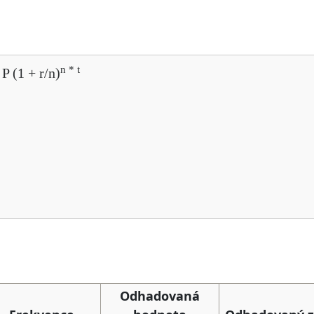
n * t
P (1 + r/n)
Odhadovaná