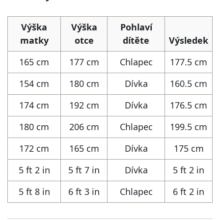
Výška
Výška
Pohlaví
matky
otce
dítěte
Výsledek
165 cm
177 cm
Chlapec
177.5 cm
154 cm
180 cm
Dívka
160.5 cm
174 cm
192 cm
Dívka
176.5 cm
180 cm
206 cm
Chlapec
199.5 cm
172 cm
165 cm
Dívka
175 cm
5 ft 2 in
5 ft 7 in
Dívka
5 ft 2 in
5 ft 8 in
6 ft 3 in
Chlapec
6 ft 2 in