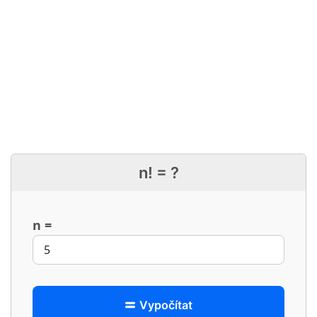
n! = ?
n =
Vypočítat