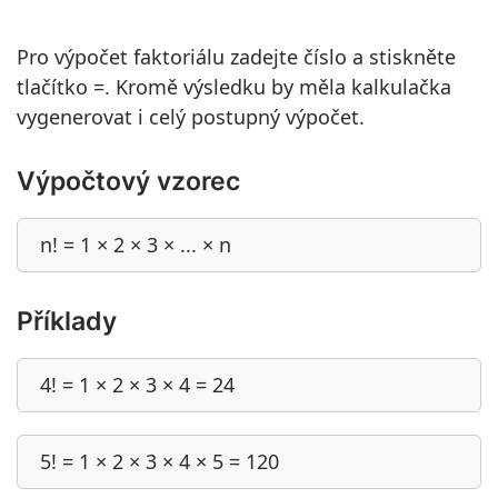
Pro výpočet faktoriálu zadejte číslo a stiskněte
tlačítko =. Kromě výsledku by měla kalkulačka
vygenerovat i celý postupný výpočet.
Výpočtový vzorec
n! = 1 × 2 × 3 × ... × n
Příklady
4! = 1 × 2 × 3 × 4 = 24
5! = 1 × 2 × 3 × 4 × 5 = 120