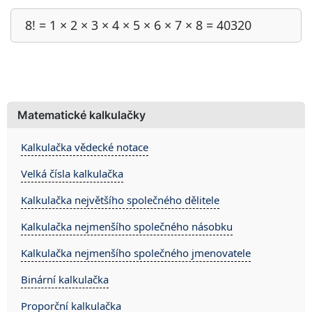
8! = 1 × 2 × 3 × 4 × 5 × 6 × 7 × 8 = 40320
Matematické kalkulačky
Kalkulačka vědecké notace
Velká čísla kalkulačka
Kalkulačka největšího společného dělitele
Kalkulačka nejmenšího společného násobku
Kalkulačka nejmenšího společného jmenovatele
Binární kalkulačka
Proporční kalkulačka