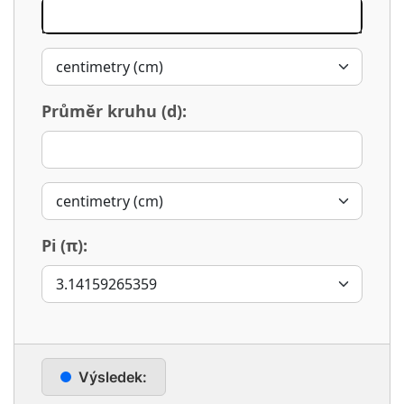
Průměr kruhu (d):
Pi (π):
Výsledek: