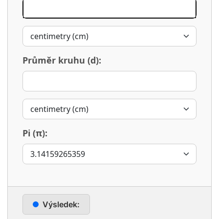
Průměr kruhu (d):
Pi (π):
Výsledek: