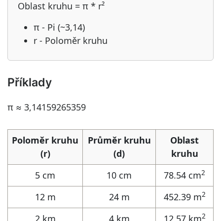
Oblast kruhu = π * r²
π - Pi (~3,14)
r - Poloměr kruhu
Příklady
π ≈ 3,14159265359
Poloměr kruhu
Průměr kruhu
Oblast
(r)
(d)
kruhu
2
5 cm
10 cm
78.54 cm
2
12 m
24 m
452.39 m
2
2 km
4 km
12,57 km