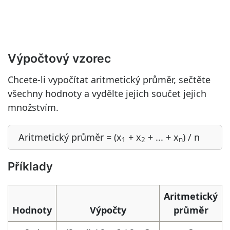
Výpočtový vzorec
Chcete-li vypočítat aritmetický průměr, sečtěte
všechny hodnoty a vydělte jejich součet jejich
množstvím.
Aritmetický průměr = (x
+ x
+ ... + x
) / n
1
2
n
Příklady
Aritmetický
Hodnoty
Výpočty
průměr